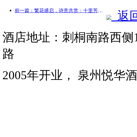
前一篇：繁花盛启，诗意共赏：十里芳菲花神节盛大启幕！
返
酒店地址：刺桐南路西侧1
路
2005年开业， 泉州悦华