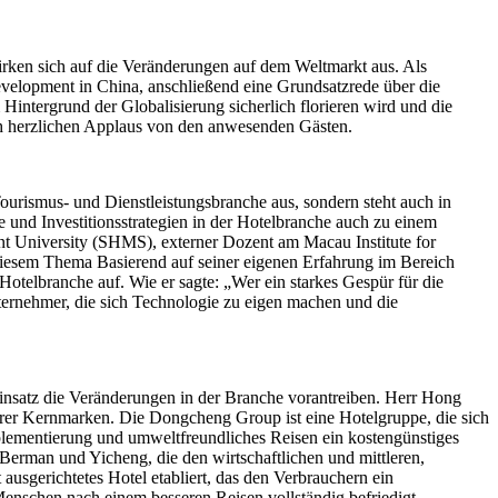
wirken sich auf die Veränderungen auf dem Weltmarkt aus. Als
Development in China, anschließend eine Grundsatzrede über die
Hintergrund der Globalisierung sicherlich florieren wird und die
auch herzlichen Applaus von den anwesenden Gästen.
Tourismus- und Dienstleistungsbranche aus, sondern steht auch in
nd Investitionsstrategien in der Hotelbranche auch zu einem
t University (SHMS), externer Dozent am Macau Institute for
 diesem Thema Basierend auf seiner eigenen Erfahrung im Bereich
otelbranche auf. Wie er sagte: „Wer ein starkes Gespür für die
nternehmer, die sich Technologie zu eigen machen und die
insatz die Veränderungen in der Branche vorantreiben. Herr Hong
er Kernmarken. Die Dongcheng Group ist eine Hotelgruppe, die sich
Implementierung und umweltfreundliches Reisen ein kostengünstiges
Berman und Yicheng, die den wirtschaftlichen und mittleren,
sgerichtetes Hotel etabliert, das den Verbrauchern ein
 Menschen nach einem besseren Reisen vollständig befriedigt.