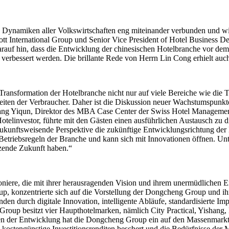
 die Dynamiken aller Volkswirtschaften eng miteinander verbunden und 
iott International Group und Senior Vice President of Hotel Business 
rauf hin, dass die Entwicklung der chinesischen Hotelbranche vor dem 
ter verbessert werden. Die brillante Rede von Herrn Lin Cong erhielt 
 Transformation der Hotelbranche nicht nur auf viele Bereiche wie die 
 der Verbraucher. Daher ist die Diskussion neuer Wachstumspunkte u
iang Yiqun, Direktor des MBA Case Center der Swiss Hotel Managemen
Hotelinvestor, führte mit den Gästen einen ausführlichen Austausch zu
ukunftsweisende Perspektive die zukünftige Entwicklungsrichtung der H
n Betriebsregeln der Branche und kann sich mit Innovationen öffnen. U
nzende Zukunft haben.“
iere, die mit ihrer herausragenden Vision und ihrem unermüdlichen E
konzentrierte sich auf die Vorstellung der Dongcheng Group und ihr
den durch digitale Innovation, intelligente Abläufe, standardisierte 
roup besitzt vier Haupthotelmarken, nämlich City Practical, Yishang, 
 der Entwicklung hat die Dongcheng Group ein auf den Massenmarkt au
n kostengünstige Investitionsrenditen beschert und die Bedürfnisse der