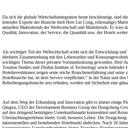
Da sich die globale Wirtschaftsintegration heute beschleunigt, sind
leitender Experte der Branche hielt Herr Lin Cong, (ehemalige) Marr
aktuellen Makrotrends der Weltwirtschaft und Markttrends. Er wies da
Qualität, Innovation, der Service, die Quantität usw. der Hotels wei
Als wichtiger Teil der Weltwirtschaft wirkt sich die Entwicklung und
direktem Zusammenhang mit den Lebensstilen und Konsumgewohnheiten
wichtigen Thema dieser privaten Vorstandssitzung geworden. Herr J
Tourism Studies und Zhuhai Institute of Technology sowie leitender 
Hotelinvestitionen zeigen seine reiche Branchenerfahrung und seine z
Hotelbranche hat, ist dem Service verpflichtet.“ in der Natur und de
Beherbergungsbranche neu erfinden, werden mit Sicherheit eine glä
Auf dem Weg der Erkundung und Innovation gibt es immer einige Pion
Qingxu, CEO der Development Business Group der Dongcheng Group, 
auf den dringend benötigten Unterkunftsmarkt konzentriert und Reisen
Übernachtungserlebnis bietet. Geld, besseres Leben. Die Dongcheng G
inkrementellen und bestehenden Hotelmarkt abdecken. Nach 18 Jahren
kostengünstiges Unterkunftserlebnis bietet, Franchise-Hotelinvestore