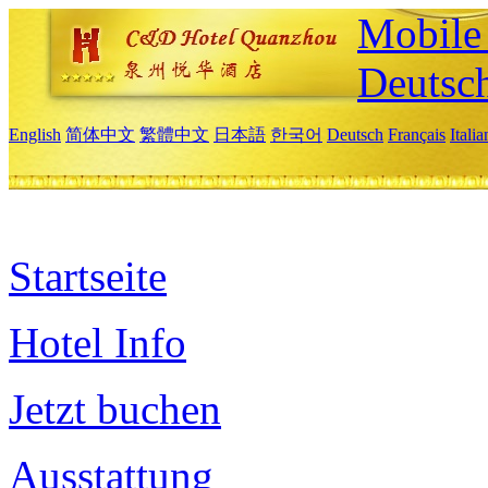
Mobile 
Deutsc
English
简体中文
繁體中文
日本語
한국어
Deutsch
Français
Itali
Startseite
Hotel Info
Jetzt buchen
Ausstattung