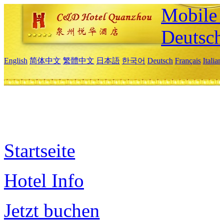
Mobile 
Deutsc
English
简体中文
繁體中文
日本語
한국어
Deutsch
Français
Itali
Startseite
Hotel Info
Jetzt buchen