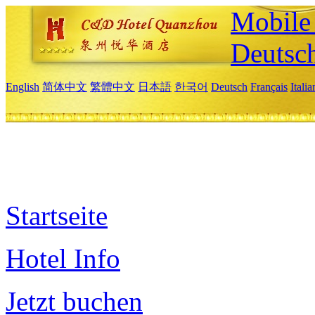
Mobile 
Deutsc
English
简体中文
繁體中文
日本語
한국어
Deutsch
Français
Itali
Startseite
Hotel Info
Jetzt buchen