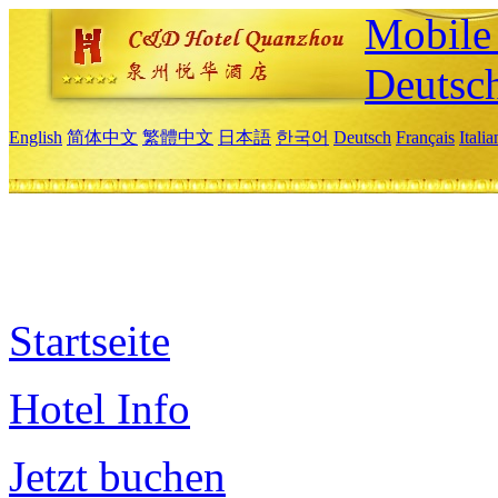
Mobile 
Deutsc
English
简体中文
繁體中文
日本語
한국어
Deutsch
Français
Itali
Startseite
Hotel Info
Jetzt buchen