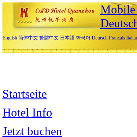
Mobile 
Deutsc
English
简体中文
繁體中文
日本語
한국어
Deutsch
Français
Itali
Startseite
Hotel Info
Jetzt buchen