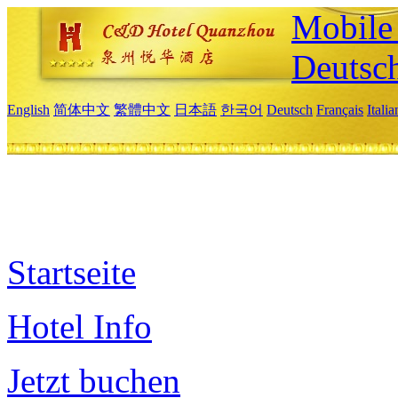
Mobile 
Deutsc
English
简体中文
繁體中文
日本語
한국어
Deutsch
Français
Itali
Startseite
Hotel Info
Jetzt buchen