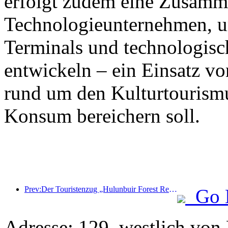
erfolgt zudem eine Zusamm
Technologieunternehmen, 
Terminals und technologisc
entwickeln – ein Einsatz vo
rund um den Kulturtourism
Konsum bereichern soll.
Prev:Der Touristenzug „Hulunbuir Forest Rendezvous - Daxinganling Express - Starlight Train - Tianyi Journey“ tritt seine Jungfernfahrt an.
Go 
Adresse: 129, westlich von 