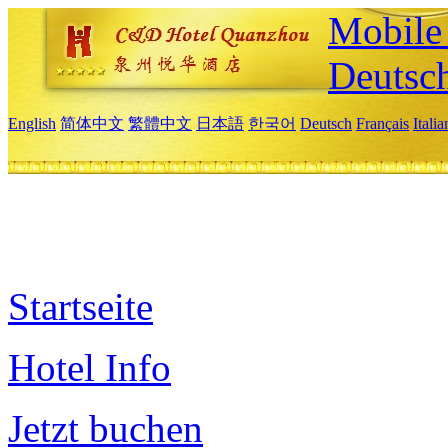
Mobile 
Deutsc
English
简体中文
繁體中文
日本語
한국어
Deutsch
Français
Itali
Startseite
Hotel Info
Jetzt buchen