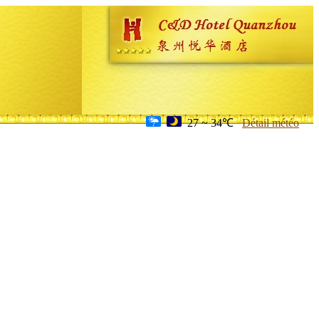
27 ~ 34℃
Détail météo