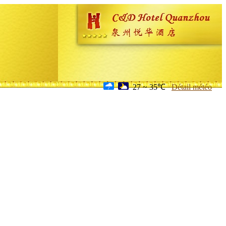
27 ~ 35℃
Détail météo