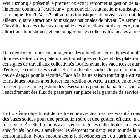
Wei Lizhong a présenté le premier objectif : renforcer la gestion de la qu
l'intérieur comme à l'extérieur », promouvoir les attractions touristique
touristique. En 2024, 229 attractions touristiques de niveau A seront d
ailleurs, quatre attractions touristiques nationales de niveau 5A sero
Classification des niveaux de qualité des attractions touristiques », nous
attractions touristiques, et encouragerons les collectivités locales à int
Deuxièmement, nous encouragerons les attractions touristiques à renforc
données de trafic des plateformes touristiques en ligne et des plateform
consignes de travail aux collectivités locales avant les vacances et autr
d'entrée, le confort des visites et la fluidité des sorties du parc, renfor
cas de danger pour la sécurité. Face à la haute saison touristique est
touristiques locales à renforcer leur gestion ouverte, à mettre en œuvre
mise en place d'une gestion des réservations pendant la haute saison, à 
l'encadrement des flux de passagers sur place et la garantie de service.
Le troisième objectif est de mettre en œuvre des mesures visant à consol
des bases solides pour une production sûre et une gestion efficace, ma
renouvelé. À cette fin, nous avons encouragé les collectivités locales à
spécificités locales, à améliorer les éléments touristiques autour de la 
consommation. Nous encourageons le développement du patrimoine culture