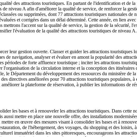
alité des attractions touristiques. En partant de l'identification et de la 
s de niveau A afin d'améliorer la qualité de service, de renforcer la gesti
éclassées ou supprimées, dont 77 attractions touristiques nationales de n
nt évaluées et corrigées dans un délai déterminé. Cette année, en lien av
 mettrons l'accent sur la qualité de service, la gestion de la sécurité, l'ex
ensifier l'évaluation de la qualité des attractions touristiques de niveau A.
er leur gestion ouverte. Classer et guider les attractions touristiques lo
es de navigation, analyser et évaluer en amont la popularité des attractio
es périodes de forte affluence touristique ; inciter les attractions touris
cer l'organisation de la circulation interne et la conception des itinéraires
ivale, le Département du développement des ressources du ministère de l
 des directives améliorées pour 70 attractions touristiques populaires, à 
améliorer la plateforme de réservation, à publier les informations de rés
ider les bases et à renouveler les attractions touristiques. Dans cette n
is aussi mettre en place une nouvelle offre, des installations modernis
 mettre en œuvre des mesures visant à consolider les bases et à renouveler
restauration, de l'hébergement, des voyages, du shopping et des loisirs, à 
l immatériel dans les sites pittoresques, encourageons les attractions t