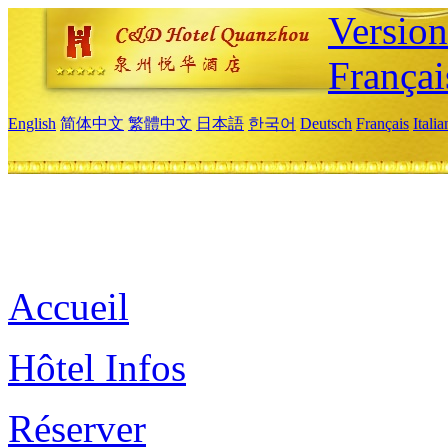
Versio
Françai
English
简体中文
繁體中文
日本語
한국어
Deutsch
Français
Itali
Accueil
Hôtel Infos
Réserver