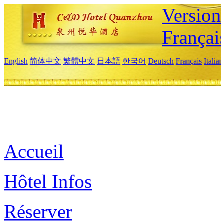
Versio
Françai
English
简体中文
繁體中文
日本語
한국어
Deutsch
Français
Itali
Accueil
Hôtel Infos
Réserver