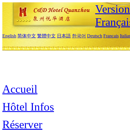
Versio
Françai
English
简体中文
繁體中文
日本語
한국어
Deutsch
Français
Itali
Accueil
Hôtel Infos
Réserver