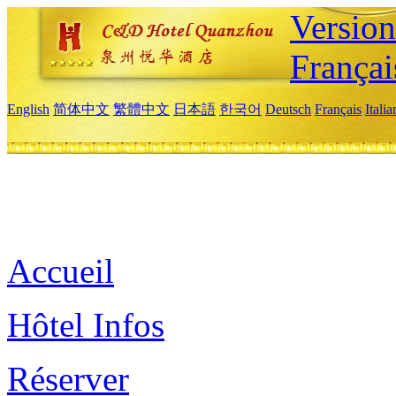
Versio
Françai
English
简体中文
繁體中文
日本語
한국어
Deutsch
Français
Itali
Accueil
Hôtel Infos
Réserver