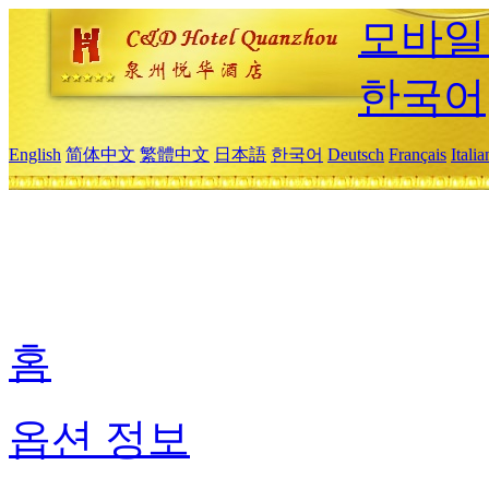
모바일
한국어
English
简体中文
繁體中文
日本語
한국어
Deutsch
Français
Itali
홈
옵션 정보