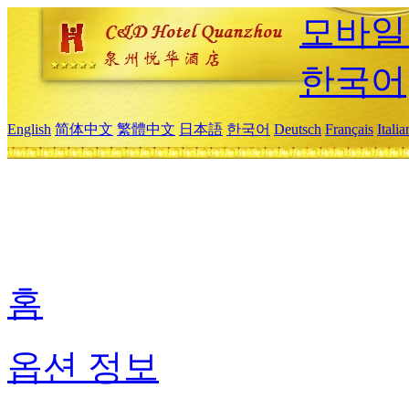
모바일
한국어
English
简体中文
繁體中文
日本語
한국어
Deutsch
Français
Itali
홈
옵션 정보