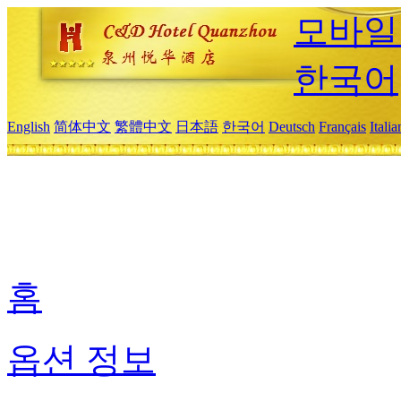
모바일
한국어
English
简体中文
繁體中文
日本語
한국어
Deutsch
Français
Itali
홈
옵션 정보