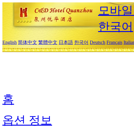
모바일
한국어
English
简体中文
繁體中文
日本語
한국어
Deutsch
Français
Itali
홈
옵션 정보