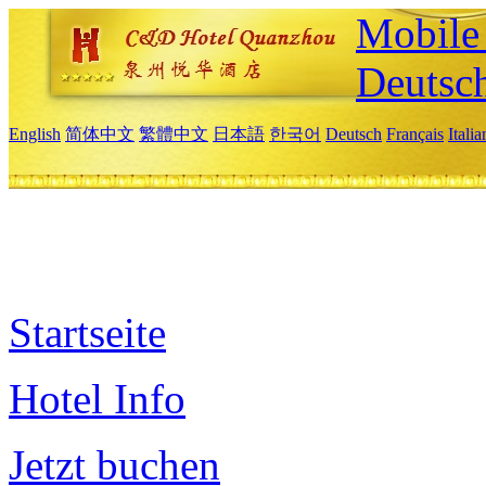
Mobile 
Deutsc
English
简体中文
繁體中文
日本語
한국어
Deutsch
Français
Itali
Startseite
Hotel Info
Jetzt buchen