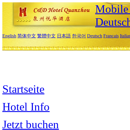
Mobile 
Deutsc
English
简体中文
繁體中文
日本語
한국어
Deutsch
Français
Itali
Startseite
Hotel Info
Jetzt buchen