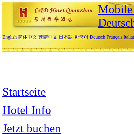
Mobile 
Deutsc
English
简体中文
繁體中文
日本語
한국어
Deutsch
Français
Itali
Startseite
Hotel Info
Jetzt buchen