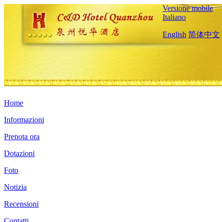
Versione mobile
Italiano
English
简体中文
Home
Informazioni
Prenota ora
Dotazioni
Foto
Notizia
Recensioni
Contatti