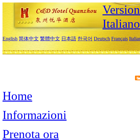
Version
Italiano
English
简体中文
繁體中文
日本語
한국어
Deutsch
Français
Itali
Home
Informazioni
Prenota ora