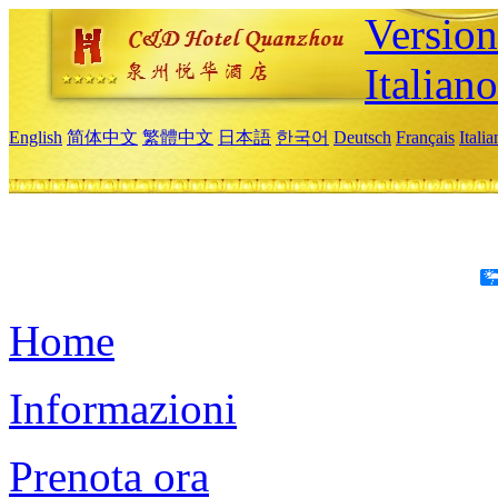
Version
Italiano
English
简体中文
繁體中文
日本語
한국어
Deutsch
Français
Itali
Home
Informazioni
Prenota ora