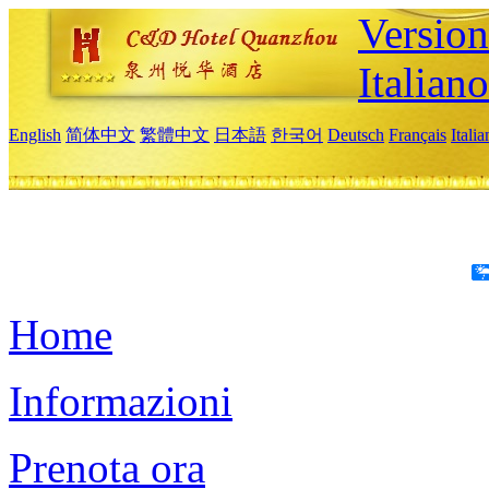
Version
Italiano
English
简体中文
繁體中文
日本語
한국어
Deutsch
Français
Itali
Home
Informazioni
Prenota ora