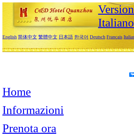
Version
Italiano
English
简体中文
繁體中文
日本語
한국어
Deutsch
Français
Itali
Home
Informazioni
Prenota ora