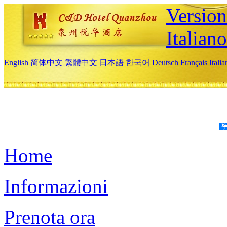
Version
Italiano
English
简体中文
繁體中文
日本語
한국어
Deutsch
Français
Itali
Home
Informazioni
Prenota ora