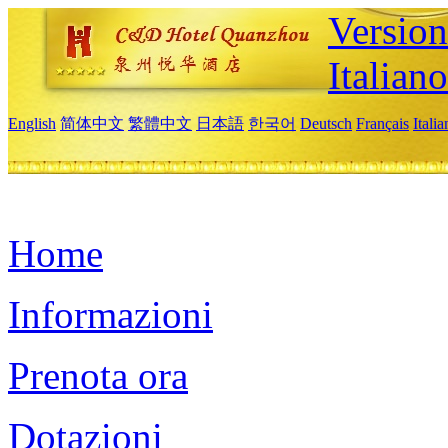
Version
Italiano
English
简体中文
繁體中文
日本語
한국어
Deutsch
Français
Itali
Home
Informazioni
Prenota ora
Dotazioni