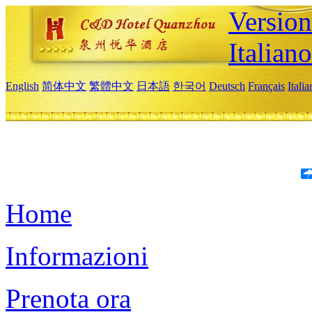
Version
Italiano
English
简体中文
繁體中文
日本語
한국어
Deutsch
Français
Itali
Home
Informazioni
Prenota ora