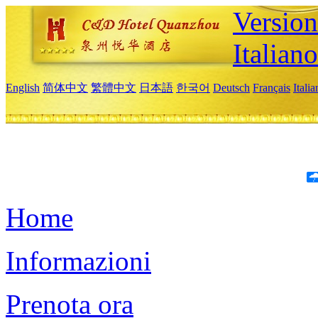
Version
Italiano
English
简体中文
繁體中文
日本語
한국어
Deutsch
Français
Itali
Home
Informazioni
Prenota ora