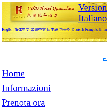
Version
Italiano
English
简体中文
繁體中文
日本語
한국어
Deutsch
Français
Itali
Home
Informazioni
Prenota ora