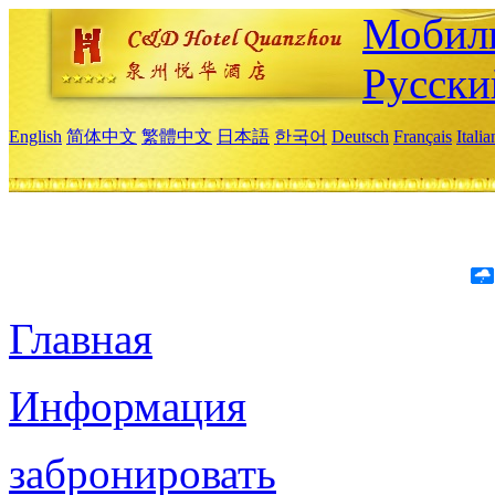
Мобиль
Русски
English
简体中文
繁體中文
日本語
한국어
Deutsch
Français
Itali
Главная
Информация
забронировать