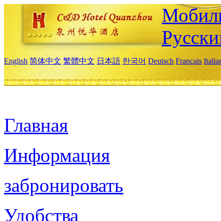
Мобиль
Русски
English
简体中文
繁體中文
日本語
한국어
Deutsch
Français
Itali
Главная
Информация
забронировать
Удобства