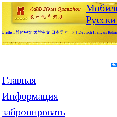
Мобиль
Русски
English
简体中文
繁體中文
日本語
한국어
Deutsch
Français
Itali
Главная
Информация
забронировать